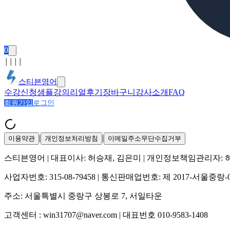
0
│
│
│
│
스티븐영어
수강신청
샘플강의
리얼후기
장바구니
강사소개
FAQ
회원가입
로그인
|
|
이용약관
개인정보처리방침
이메일주소무단수집거부
스티븐영어
| 대표이사:
허승재, 김은미
| 개인정보책임관리자:
사업자번호:
315-08-79458
| 통신판매업번호:
제 2017-서울중랑-
주소:
서울특별시 중랑구 상봉로 7, 서일타운
고객센터 :
win31707@naver.com
| 대표번호
010-9583-1408