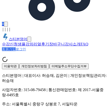
0
│
│
│
│
스티븐영어
수강신청
샘플강의
리얼후기
장바구니
강사소개
FAQ
회원가입
로그인
|
|
이용약관
개인정보처리방침
이메일주소무단수집거부
스티븐영어
| 대표이사:
허승재, 김은미
| 개인정보책임관리자:
허승재
사업자번호:
315-08-79458
| 통신판매업번호:
제 2017-서울중
랑-0495호
주소:
서울특별시 중랑구 상봉로 7, 서일타운