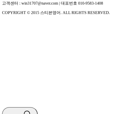
고객센터 :
win31707@naver.com
| 대표번호
010-9583-1408
COPYRIGHT ©
2015
스티븐영어
. ALL RIGHTS RESERVED.
S
스티븐영어
AI가 빠르게 답변드릴게요
🧭 운영 시간 (주말, 공휴일 제외)
평일 10:30 ~ 18:00
점심시간 : 12:00 ~ 13:00
궁금하신 문의 유형을 선택하세요.
아래 입력창에 문의를 남겨주세요.