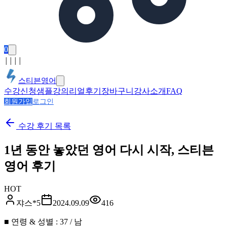
0
│
│
│
│
스티븐영어
수강신청
샘플강의
리얼후기
장바구니
강사소개
FAQ
회원가입
로그인
수강 후기
목록
1년 동안 놓았던 영어 다시 시작, 스티븐
영어 후기
HOT
쟈스*5
2024.09.09
416
■ 연령 & 성별 : 37 / 남