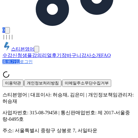
0
│
│
│
│
스티븐영어
수강신청
샘플강의
리얼후기
장바구니
강사소개
FAQ
회원가입
로그인
|
|
이용약관
개인정보처리방침
이메일주소무단수집거부
스티븐영어
| 대표이사:
허승재, 김은미
| 개인정보책임관리자:
허승재
사업자번호:
315-08-79458
| 통신판매업번호:
제 2017-서울중
랑-0495호
주소:
서울특별시 중랑구 상봉로 7, 서일타운