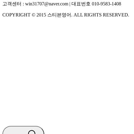
고객센터 :
win31707@naver.com
| 대표번호
010-9583-1408
COPYRIGHT ©
2015
스티븐영어
. ALL RIGHTS RESERVED.
S
스티븐영어
AI가 빠르게 답변드릴게요
🧭 운영 시간 (주말, 공휴일 제외)
평일 10:30 ~ 18:00
점심시간 : 12:00 ~ 13:00
궁금하신 문의 유형을 선택하세요.
아래 입력창에 문의를 남겨주세요.