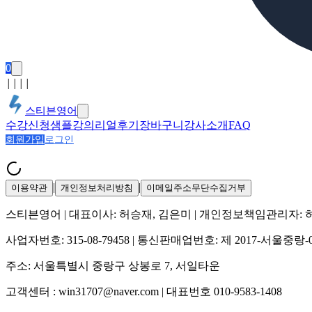
0
│
│
│
│
스티븐영어
수강신청
샘플강의
리얼후기
장바구니
강사소개
FAQ
회원가입
로그인
|
|
이용약관
개인정보처리방침
이메일주소무단수집거부
스티븐영어
| 대표이사:
허승재, 김은미
| 개인정보책임관리자:
사업자번호:
315-08-79458
| 통신판매업번호:
제 2017-서울중랑-
주소:
서울특별시 중랑구 상봉로 7, 서일타운
고객센터 :
win31707@naver.com
| 대표번호
010-9583-1408