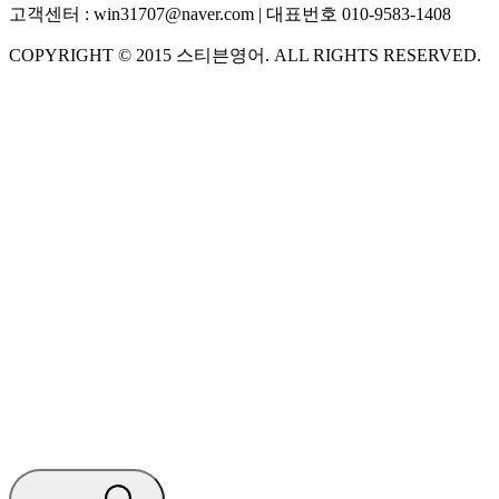
고객센터 :
win31707@naver.com
| 대표번호
010-9583-1408
COPYRIGHT ©
2015
스티븐영어
. ALL RIGHTS RESERVED.
S
스티븐영어
AI가 빠르게 답변드릴게요
🧭 운영 시간 (주말, 공휴일 제외)
평일 10:30 ~ 18:00
점심시간 : 12:00 ~ 13:00
궁금하신 문의 유형을 선택하세요.
아래 입력창에 문의를 남겨주세요.