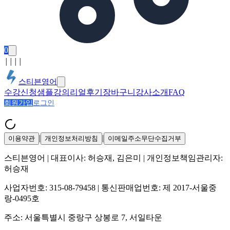
0
│
│
│
│
스티븐영어
수강신청
샘플강의
리얼후기
장바구니
강사소개
FAQ
회원가입
로그인
|
|
이용약관
개인정보처리방침
이메일주소무단수집거부
스티븐영어
| 대표이사:
허승재, 김은미
| 개인정보책임관리자:
허승재
사업자번호:
315-08-79458
| 통신판매업번호:
제 2017-서울중
랑-0495호
주소:
서울특별시 중랑구 상봉로 7, 서일타운