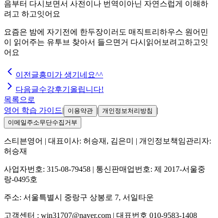
음부터 다시보면서 사전이나 번역이아닌 자연스럽게 이해하
려고 하고잇어요
요즘은 밤에 자기전에 한두장이러도 매직트리하우스 원어민
이 읽어주는 유투브 찾아서 들으면거 다시읽어보려고하고잇
어요
이전글
흥미가 생기네요^^
다음글
수강후기올립니다!
목록으로
영어 학습 가이드
|
|
|
이용약관
개인정보처리방침
이메일주소무단수집거부
스티븐영어
| 대표이사:
허승재, 김은미
| 개인정보책임관리자:
허승재
사업자번호:
315-08-79458
| 통신판매업번호:
제 2017-서울중
랑-0495호
주소:
서울특별시 중랑구 상봉로 7, 서일타운
고객센터 :
win31707@naver.com
| 대표번호
010-9583-1408