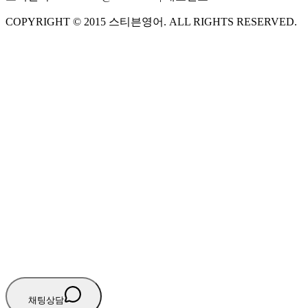
COPYRIGHT ©
2015
스티븐영어
. ALL RIGHTS RESERVED.
S
스티븐영어
AI가 빠르게 답변드릴게요
🧭 운영 시간 (주말, 공휴일 제외)
평일 10:30 ~ 18:00
점심시간 : 12:00 ~ 13:00
궁금하신 문의 유형을 선택하세요.
아래 입력창에 문의를 남겨주세요.
채팅상담