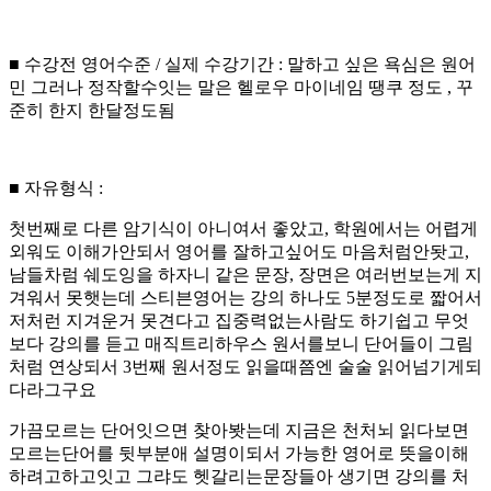
■ 수강전 영어수준 / 실제 수강기간 : 말하고 싶은 욕심은 원어
민 그러나 정작할수잇는 말은 헬로우 마이네임 땡쿠 정도 , 꾸
준히 한지 한달정도됨
■ 자유형식 :
첫번째로 다른 암기식이 아니여서 좋았고, 학원에서는 어렵게
외워도 이해가안되서 영어를 잘하고싶어도 마음처럼안돳고,
남들차럼 쉐도잉을 하자니 같은 문장, 장면은 여러번보는게 지
겨워서 못햇는데 스티븐영어는 강의 하나도 5분정도로 짧어서
저처런 지겨운거 못견다고 집중력없는사람도 하기쉽고 무엇
보다 강의를 듣고 매직트리하우스 원서를보니 단어들이 그림
처럼 연상되서 3번째 원서정도 읽을때쯤엔 술술 읽어넘기게되
다라그구요
가끔모르는 단어잇으면 찾아봣는데 지금은 천처뇌 읽다보면
모르는단어를 뒷부분애 설명이되서 가능한 영어로 뜻을이해
하려고하고잇고 그랴도 헷갈리는문장들아 생기면 강의를 처