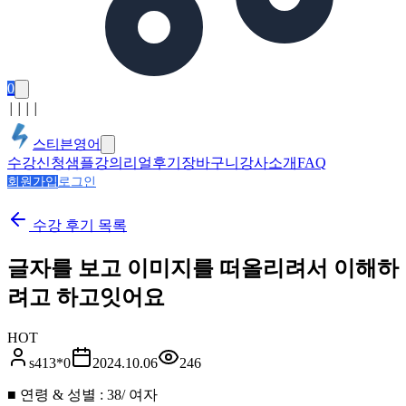
0
│
│
│
│
스티븐영어
수강신청
샘플강의
리얼후기
장바구니
강사소개
FAQ
회원가입
로그인
수강 후기
목록
글자를 보고 이미지를 떠올리려서 이해하
려고 하고잇어요
HOT
s413*0
2024.10.06
246
■ 연령 & 성별 : 38/ 여자