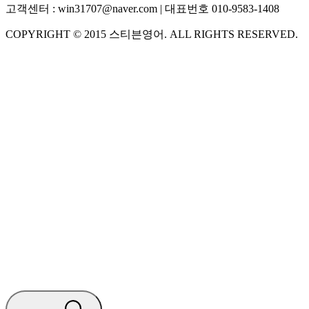
고객센터 :
win31707@naver.com
| 대표번호
010-9583-1408
COPYRIGHT ©
2015
스티븐영어
. ALL RIGHTS RESERVED.
S
스티븐영어
AI가 빠르게 답변드릴게요
🧭 운영 시간 (주말, 공휴일 제외)
평일 10:30 ~ 18:00
점심시간 : 12:00 ~ 13:00
궁금하신 문의 유형을 선택하세요.
아래 입력창에 문의를 남겨주세요.