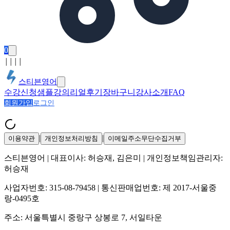
0
│
│
│
│
스티븐영어
수강신청
샘플강의
리얼후기
장바구니
강사소개
FAQ
회원가입
로그인
|
|
이용약관
개인정보처리방침
이메일주소무단수집거부
스티븐영어
| 대표이사:
허승재, 김은미
| 개인정보책임관리자:
허승재
사업자번호:
315-08-79458
| 통신판매업번호:
제 2017-서울중
랑-0495호
주소:
서울특별시 중랑구 상봉로 7, 서일타운