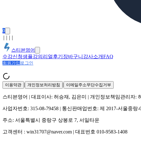
0
│
│
│
│
스티븐영어
수강신청
샘플강의
리얼후기
장바구니
강사소개
FAQ
회원가입
로그인
|
|
이용약관
개인정보처리방침
이메일주소무단수집거부
스티븐영어
| 대표이사:
허승재, 김은미
| 개인정보책임관리자:
사업자번호:
315-08-79458
| 통신판매업번호:
제 2017-서울중랑-
주소:
서울특별시 중랑구 상봉로 7, 서일타운
고객센터 :
win31707@naver.com
| 대표번호
010-9583-1408