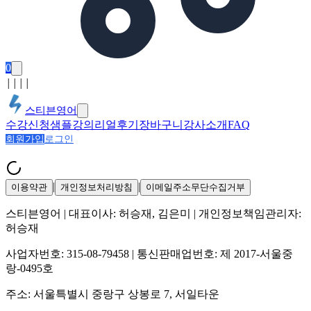
0
│
│
│
│
스티븐영어
수강신청
샘플강의
리얼후기
장바구니
강사소개
FAQ
회원가입
로그인
|
|
이용약관
개인정보처리방침
이메일주소무단수집거부
스티븐영어
| 대표이사:
허승재, 김은미
| 개인정보책임관리자:
허승재
사업자번호:
315-08-79458
| 통신판매업번호:
제 2017-서울중
랑-0495호
주소:
서울특별시 중랑구 상봉로 7, 서일타운