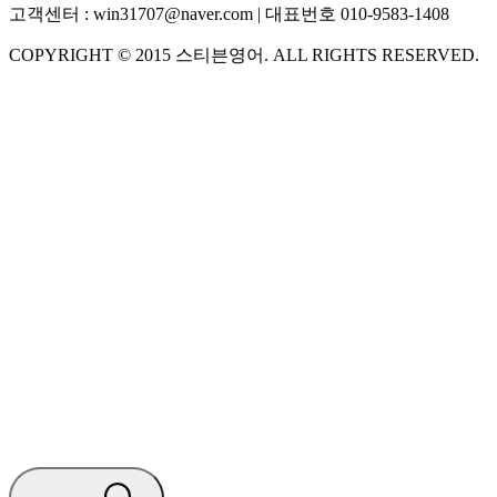
고객센터 :
win31707@naver.com
| 대표번호
010-9583-1408
COPYRIGHT ©
2015
스티븐영어
. ALL RIGHTS RESERVED.
S
스티븐영어
AI가 빠르게 답변드릴게요
🧭 운영 시간 (주말, 공휴일 제외)
평일 10:30 ~ 18:00
점심시간 : 12:00 ~ 13:00
궁금하신 문의 유형을 선택하세요.
아래 입력창에 문의를 남겨주세요.