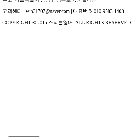
고객센터 :
win31707@naver.com
| 대표번호
010-9583-1408
COPYRIGHT ©
2015
스티븐영어
. ALL RIGHTS RESERVED.
S
스티븐영어
AI가 빠르게 답변드릴게요
🧭 운영 시간 (주말, 공휴일 제외)
평일 10:30 ~ 18:00
점심시간 : 12:00 ~ 13:00
궁금하신 문의 유형을 선택하세요.
아래 입력창에 문의를 남겨주세요.