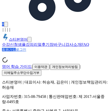
0
│
│
│
│
스티븐영어
수강신청
샘플강의
리얼후기
장바구니
강사소개
FAQ
회원가입
로그인
영어 학습 가이드
|
|
|
이용약관
개인정보처리방침
이메일주소무단수집거부
스티븐영어
| 대표이사:
허승재, 김은미
| 개인정보책임관리자:
허승재
사업자번호:
315-08-79458
| 통신판매업번호:
제 2017-서울중
랑-0495호
주소:
서울특별시 중랑구 상봉로 7, 서일타운