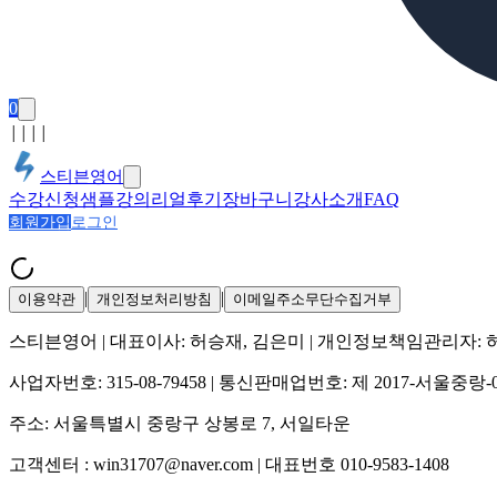
0
│
│
│
│
스티븐영어
수강신청
샘플강의
리얼후기
장바구니
강사소개
FAQ
회원가입
로그인
|
|
이용약관
개인정보처리방침
이메일주소무단수집거부
스티븐영어
| 대표이사:
허승재, 김은미
| 개인정보책임관리자:
사업자번호:
315-08-79458
| 통신판매업번호:
제 2017-서울중랑-
주소:
서울특별시 중랑구 상봉로 7, 서일타운
고객센터 :
win31707@naver.com
| 대표번호
010-9583-1408