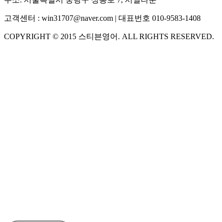
고객센터 :
win31707@naver.com
| 대표번호
010-9583-1408
COPYRIGHT ©
2015
스티븐영어
. ALL RIGHTS RESERVED.
S
스티븐영어
AI가 빠르게 답변드릴게요
🧭 운영 시간 (주말, 공휴일 제외)
평일 10:30 ~ 18:00
점심시간 : 12:00 ~ 13:00
궁금하신 문의 유형을 선택하세요.
아래 입력창에 문의를 남겨주세요.