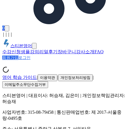
0
│
│
│
│
스티븐영어
수강신청
샘플강의
리얼후기
장바구니
강사소개
FAQ
회원가입
로그인
영어 학습 가이드
|
|
|
이용약관
개인정보처리방침
이메일주소무단수집거부
스티븐영어
| 대표이사:
허승재, 김은미
| 개인정보책임관리자:
허승재
사업자번호:
315-08-79458
| 통신판매업번호:
제 2017-서울중
랑-0495호
주소:
서울특별시 중랑구 상봉로 7, 서일타운