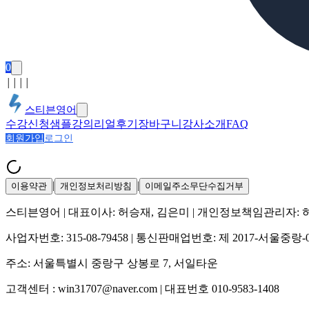
0
│
│
│
│
스티븐영어
수강신청
샘플강의
리얼후기
장바구니
강사소개
FAQ
회원가입
로그인
|
|
이용약관
개인정보처리방침
이메일주소무단수집거부
스티븐영어
| 대표이사:
허승재, 김은미
| 개인정보책임관리자:
사업자번호:
315-08-79458
| 통신판매업번호:
제 2017-서울중랑-
주소:
서울특별시 중랑구 상봉로 7, 서일타운
고객센터 :
win31707@naver.com
| 대표번호
010-9583-1408