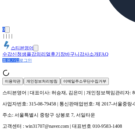
0
│
│
│
│
스티븐영어
수강신청
샘플강의
리얼후기
장바구니
강사소개
FAQ
회원가입
로그인
|
|
이용약관
개인정보처리방침
이메일주소무단수집거부
스티븐영어
| 대표이사:
허승재, 김은미
| 개인정보책임관리자:
사업자번호:
315-08-79458
| 통신판매업번호:
제 2017-서울중랑-
주소:
서울특별시 중랑구 상봉로 7, 서일타운
고객센터 :
win31707@naver.com
| 대표번호
010-9583-1408