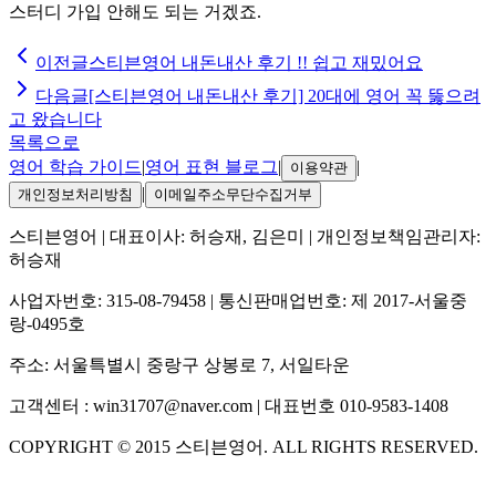
스터디 가입 안해도 되는 거겠죠.
이전글
스티븐영어 내돈내산 후기 !! 쉽고 재밌어요
다음글
[스티븐영어 내돈내산 후기] 20대에 영어 꼭 뚫으려
고 왔습니다
목록으로
영어 학습 가이드
|
영어 표현 블로그
|
|
이용약관
|
개인정보처리방침
이메일주소무단수집거부
스티븐영어
| 대표이사:
허승재, 김은미
| 개인정보책임관리자:
허승재
사업자번호:
315-08-79458
| 통신판매업번호:
제 2017-서울중
랑-0495호
주소:
서울특별시 중랑구 상봉로 7, 서일타운
고객센터 :
win31707@naver.com
| 대표번호
010-9583-1408
COPYRIGHT ©
2015
스티븐영어
. ALL RIGHTS RESERVED.