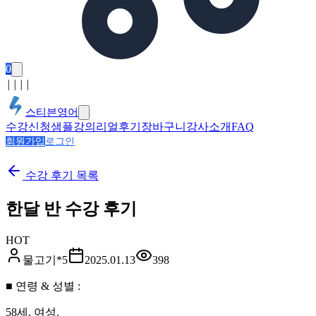
0
│
│
│
│
스티븐영어
수강신청
샘플강의
리얼후기
장바구니
강사소개
FAQ
회원가입
로그인
수강 후기
목록
한달 반 수강 후기
HOT
물고기*5
2025.01.13
398
■ 연령 & 성별 :
58세, 여성.