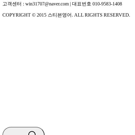
고객센터 :
win31707@naver.com
| 대표번호
010-9583-1408
COPYRIGHT ©
2015
스티븐영어
. ALL RIGHTS RESERVED.
S
스티븐영어
지금 운영 중 · 담당자와 채팅
🧭 운영 시간 (주말, 공휴일 제외)
평일 10:30 ~ 18:00
점심시간 : 12:00 ~ 13:00
궁금하신 문의 유형을 선택하세요.
아래 입력창에 문의를 남겨주세요.