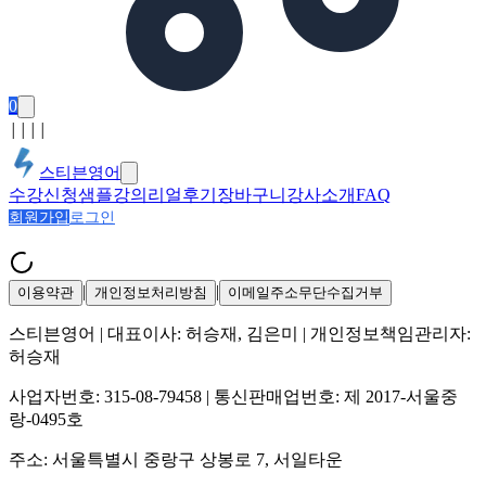
0
│
│
│
│
스티븐영어
수강신청
샘플강의
리얼후기
장바구니
강사소개
FAQ
회원가입
로그인
|
|
이용약관
개인정보처리방침
이메일주소무단수집거부
스티븐영어
| 대표이사:
허승재, 김은미
| 개인정보책임관리자:
허승재
사업자번호:
315-08-79458
| 통신판매업번호:
제 2017-서울중
랑-0495호
주소:
서울특별시 중랑구 상봉로 7, 서일타운