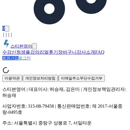
0
│
│
│
│
스티븐영어
수강신청
샘플강의
리얼후기
장바구니
강사소개
FAQ
회원가입
로그인
|
|
이용약관
개인정보처리방침
이메일주소무단수집거부
스티븐영어
| 대표이사:
허승재, 김은미
| 개인정보책임관리자:
허승재
사업자번호:
315-08-79458
| 통신판매업번호:
제 2017-서울중
랑-0495호
주소:
서울특별시 중랑구 상봉로 7, 서일타운