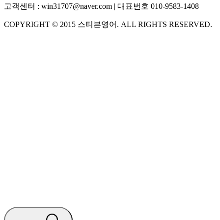
고객센터 :
win31707@naver.com
| 대표번호
010-9583-1408
COPYRIGHT ©
2015
스티븐영어
. ALL RIGHTS RESERVED.
S
스티븐영어
지금 운영 중 · 담당자와 채팅
🧭 운영 시간 (주말, 공휴일 제외)
평일 10:30 ~ 18:00
점심시간 : 12:00 ~ 13:00
궁금하신 문의 유형을 선택하세요.
아래 입력창에 문의를 남겨주세요.