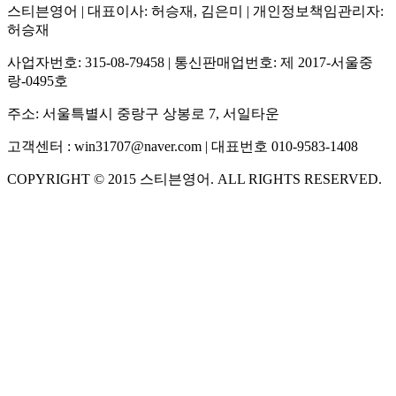
스티븐영어
| 대표이사:
허승재, 김은미
| 개인정보책임관리자:
허승재
사업자번호:
315-08-79458
| 통신판매업번호:
제 2017-서울중
랑-0495호
주소:
서울특별시 중랑구 상봉로 7, 서일타운
고객센터 :
win31707@naver.com
| 대표번호
010-9583-1408
COPYRIGHT ©
2015
스티븐영어
. ALL RIGHTS RESERVED.
S
스티븐영어
AI가 빠르게 답변드릴게요
🧭 운영 시간 (주말, 공휴일 제외)
평일 10:30 ~ 18:00