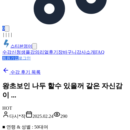
0
│
│
│
│
스티븐영어
수강신청
샘플강의
리얼후기
장바구니
강사소개
FAQ
회원가입
로그인
수강 후기
목록
왕초보인 나두 할수 있을꺼 같은 자신감
이 ...
HOT
다시*작
2025.02.24
290
■ 연령 & 성별 : 50대여