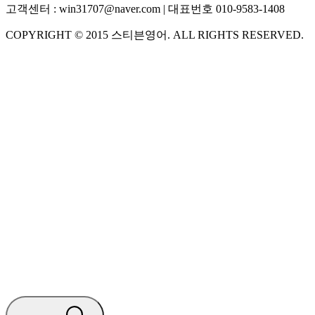
고객센터 :
win31707@naver.com
| 대표번호
010-9583-1408
COPYRIGHT ©
2015
스티븐영어
. ALL RIGHTS RESERVED.
S
스티븐영어
지금 운영 중 · 담당자와 채팅
🧭 운영 시간 (주말, 공휴일 제외)
평일 10:30 ~ 18:00
점심시간 : 12:00 ~ 13:00
궁금하신 문의 유형을 선택하세요.
아래 입력창에 문의를 남겨주세요.