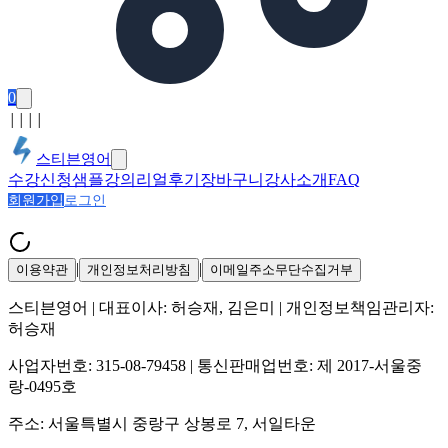
0
│
│
│
│
스티븐영어
수강신청
샘플강의
리얼후기
장바구니
강사소개
FAQ
회원가입
로그인
|
|
이용약관
개인정보처리방침
이메일주소무단수집거부
스티븐영어
| 대표이사:
허승재, 김은미
| 개인정보책임관리자:
허승재
사업자번호:
315-08-79458
| 통신판매업번호:
제 2017-서울중
랑-0495호
주소:
서울특별시 중랑구 상봉로 7, 서일타운