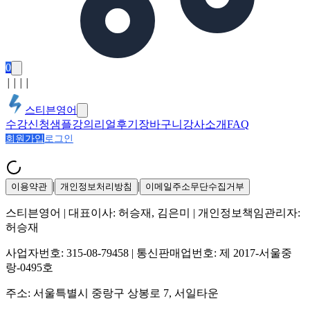
0
│
│
│
│
스티븐영어
수강신청
샘플강의
리얼후기
장바구니
강사소개
FAQ
회원가입
로그인
|
|
이용약관
개인정보처리방침
이메일주소무단수집거부
스티븐영어
| 대표이사:
허승재, 김은미
| 개인정보책임관리자:
허승재
사업자번호:
315-08-79458
| 통신판매업번호:
제 2017-서울중
랑-0495호
주소:
서울특별시 중랑구 상봉로 7, 서일타운