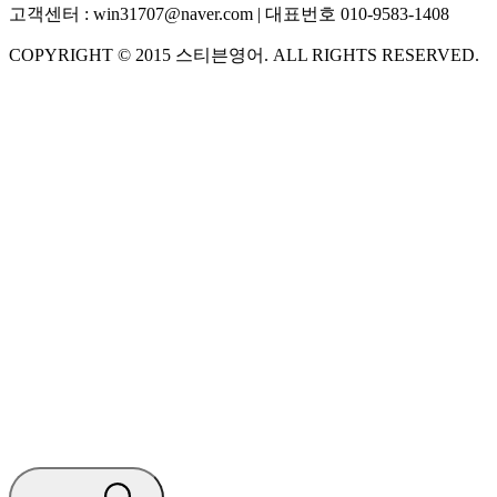
고객센터 :
win31707@naver.com
| 대표번호
010-9583-1408
COPYRIGHT ©
2015
스티븐영어
. ALL RIGHTS RESERVED.
S
스티븐영어
AI가 빠르게 답변드릴게요
🧭 운영 시간 (주말, 공휴일 제외)
평일 10:30 ~ 18:00
점심시간 : 12:00 ~ 13:00
궁금하신 문의 유형을 선택하세요.
아래 입력창에 문의를 남겨주세요.