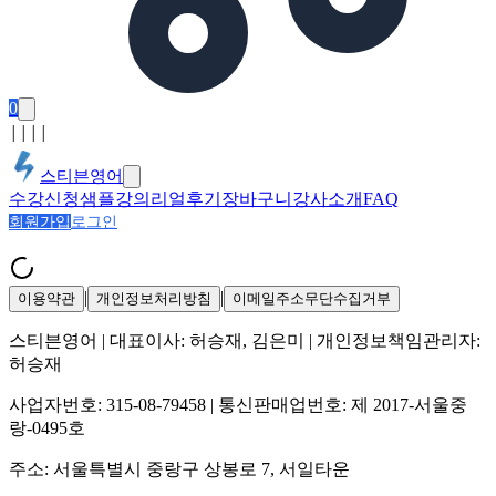
0
│
│
│
│
스티븐영어
수강신청
샘플강의
리얼후기
장바구니
강사소개
FAQ
회원가입
로그인
|
|
이용약관
개인정보처리방침
이메일주소무단수집거부
스티븐영어
| 대표이사:
허승재, 김은미
| 개인정보책임관리자:
허승재
사업자번호:
315-08-79458
| 통신판매업번호:
제 2017-서울중
랑-0495호
주소:
서울특별시 중랑구 상봉로 7, 서일타운