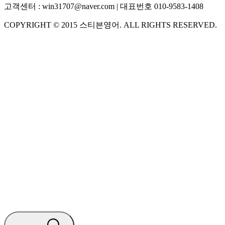
고객센터 :
win31707@naver.com
| 대표번호
010-9583-1408
COPYRIGHT ©
2015
스티븐영어
. ALL RIGHTS RESERVED.
S
스티븐영어
AI가 빠르게 답변드릴게요
🧭 운영 시간 (주말, 공휴일 제외)
평일 10:30 ~ 18:00
점심시간 : 12:00 ~ 13:00
궁금하신 문의 유형을 선택하세요.
아래 입력창에 문의를 남겨주세요.