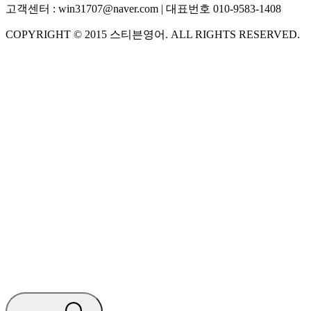
고객센터 :
win31707@naver.com
| 대표번호
010-9583-1408
COPYRIGHT ©
2015
스티븐영어
. ALL RIGHTS RESERVED.
S
스티븐영어
AI가 빠르게 답변드릴게요
🧭 운영 시간 (주말, 공휴일 제외)
평일 10:30 ~ 18:00
점심시간 : 12:00 ~ 13:00
궁금하신 문의 유형을 선택하세요.
아래 입력창에 문의를 남겨주세요.