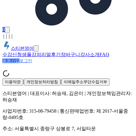
0
│
│
│
│
스티븐영어
수강신청
샘플강의
리얼후기
장바구니
강사소개
FAQ
회원가입
로그인
|
|
이용약관
개인정보처리방침
이메일주소무단수집거부
스티븐영어
| 대표이사:
허승재, 김은미
| 개인정보책임관리자:
허승재
사업자번호:
315-08-79458
| 통신판매업번호:
제 2017-서울중
랑-0495호
주소:
서울특별시 중랑구 상봉로 7, 서일타운