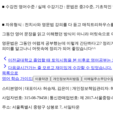
■ 수강전 영어수준 / 실제 수강기간 : 문법은 중2수준, 기초적
■ 자유형식 : 전치사와 영문법 강의를 다 듣고 매직트리하우스
그동안 영어 문장을 읽고 이해했던 방식이 아니라 머릿속으로 
영문법은 그동안 어렵게 공부했는데 이렇게 간단하다고? 정리가
의미를 알고나니 머릿속에 정리가 되어 좋았습니다^^
이전글
대학교 졸업할 때 토익시험을 본 이후로 영어공부는
다음글
시간가는 줄 모르고 재미있게 수강할 수 있었습니다.
목록으로
영어 학습 가이드
|
|
|
이용약관
개인정보처리방침
이메일주소무단수
스티븐영어
| 대표이사:
허승재, 김은미
| 개인정보책임관리자:
사업자번호:
315-08-79458
| 통신판매업번호:
제 2017-서울중랑-
주소:
서울특별시 중랑구 상봉로 7, 서일타운