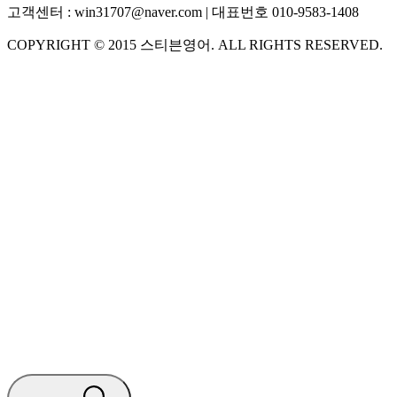
고객센터 :
win31707@naver.com
| 대표번호
010-9583-1408
COPYRIGHT ©
2015
스티븐영어
. ALL RIGHTS RESERVED.
S
스티븐영어
AI가 빠르게 답변드릴게요
🧭 운영 시간 (주말, 공휴일 제외)
평일 10:30 ~ 18:00
점심시간 : 12:00 ~ 13:00
궁금하신 문의 유형을 선택하세요.
아래 입력창에 문의를 남겨주세요.