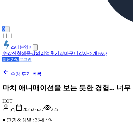
0
│
│
│
│
스티븐영어
수강신청
샘플강의
리얼후기
장바구니
강사소개
FAQ
회원가입
로그인
수강 후기
목록
마치 애니매이션을 보는 듯한 경험... 너
HOT
p*j
2025.05.27
225
■ 연령 & 성별 : 33세 / 여