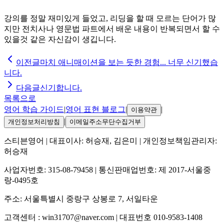
강의를 정말 재미있게 들었고, 리딩을 할 때 모르는 단어가 많
지만 전치사나 영문법 파트에서 배운 내용이 반복되면서 할 수
있을것 같은 자신감이 생깁니다.
이전글
마치 애니매이션을 보는 듯한 경험... 너무 신기했습
니다.
다음글
신기합니다.
목록으로
영어 학습 가이드
|
영어 표현 블로그
|
|
이용약관
|
개인정보처리방침
이메일주소무단수집거부
스티븐영어
| 대표이사:
허승재, 김은미
| 개인정보책임관리자:
허승재
사업자번호:
315-08-79458
| 통신판매업번호:
제 2017-서울중
랑-0495호
주소:
서울특별시 중랑구 상봉로 7, 서일타운
고객센터 :
win31707@naver.com
| 대표번호
010-9583-1408