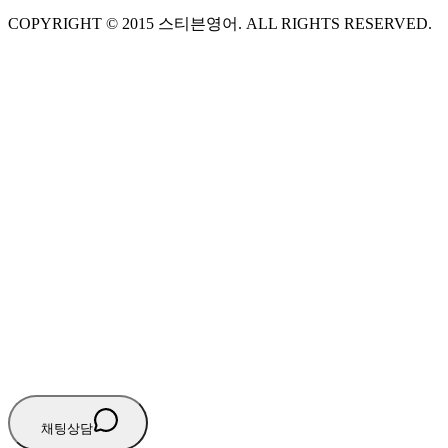
COPYRIGHT ©
2015
스티븐영어
. ALL RIGHTS RESERVED.
S
스티븐영어
AI가 빠르게 답변드릴게요
🧭 운영 시간 (주말, 공휴일 제외)
평일 10:30 ~ 18:00
점심시간 : 12:00 ~ 13:00
궁금하신 문의 유형을 선택하세요.
아래 입력창에 문의를 남겨주세요.
채팅상담