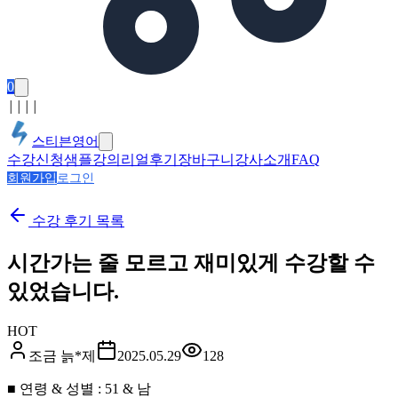
0
│
│
│
│
스티븐영어
수강신청
샘플강의
리얼후기
장바구니
강사소개
FAQ
회원가입
로그인
수강 후기
목록
시간가는 줄 모르고 재미있게 수강할 수
있었습니다.
HOT
조금 늙*제
2025.05.29
128
■ 연령 & 성별 : 51 & 남