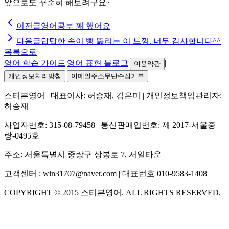
앞으로도 꾸준히 해보려구요~
이전글
영어공부 꽤 했어요
다음글
답답한 속이 뻥 뚫리는 이 느낌. 너무 감사합니다^^
목록으로
영어 학습 가이드
|
영어 표현 블로그
|
|
이용약관
|
개인정보처리방침
이메일주소무단수집거부
스티븐영어
| 대표이사:
허승재, 김은미
| 개인정보책임관리자:
허승재
사업자번호:
315-08-79458
| 통신판매업번호:
제 2017-서울중
랑-0495호
주소:
서울특별시 중랑구 상봉로 7, 서일타운
고객센터 :
win31707@naver.com
| 대표번호
010-9583-1408
COPYRIGHT ©
2015
스티븐영어
. ALL RIGHTS RESERVED.