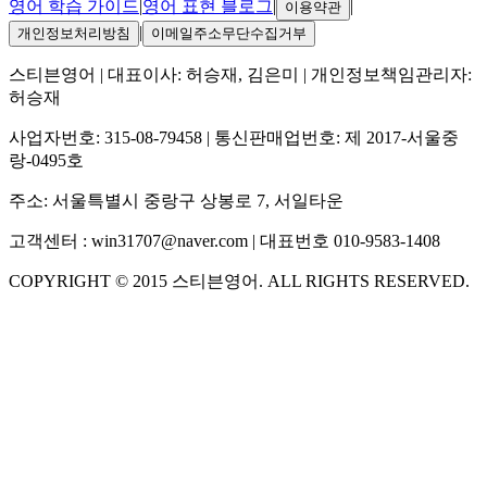
영어 학습 가이드
|
영어 표현 블로그
|
|
이용약관
|
개인정보처리방침
이메일주소무단수집거부
스티븐영어
| 대표이사:
허승재, 김은미
| 개인정보책임관리자:
허승재
사업자번호:
315-08-79458
| 통신판매업번호:
제 2017-서울중
랑-0495호
주소:
서울특별시 중랑구 상봉로 7, 서일타운
고객센터 :
win31707@naver.com
| 대표번호
010-9583-1408
COPYRIGHT ©
2015
스티븐영어
. ALL RIGHTS RESERVED.
S
스티븐영어
AI가 빠르게 답변드릴게요
🧭 운영 시간 (주말, 공휴일 제외)