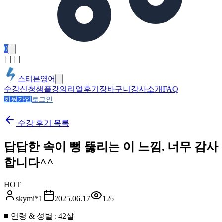
0
│
│
│
│
스티븐영어
수강신청
샘플강의
리얼후기
장바구니
강사소개
FAQ
회원가입
로그인
수강 후기
목록
답답한 속이 뻥 뚫리는 이 느낌. 너무 감사
합니다^^
HOT
skymi*1
2025.06.17
126
■ 연령 & 성별 : 42살