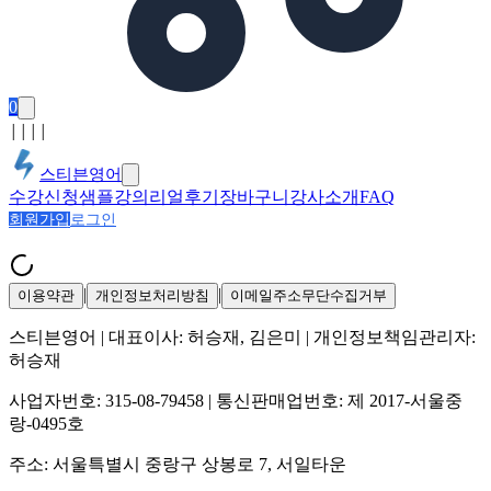
0
│
│
│
│
스티븐영어
수강신청
샘플강의
리얼후기
장바구니
강사소개
FAQ
회원가입
로그인
|
|
이용약관
개인정보처리방침
이메일주소무단수집거부
스티븐영어
| 대표이사:
허승재, 김은미
| 개인정보책임관리자:
허승재
사업자번호:
315-08-79458
| 통신판매업번호:
제 2017-서울중
랑-0495호
주소:
서울특별시 중랑구 상봉로 7, 서일타운