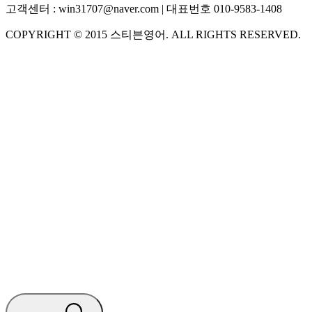
고객센터 :
win31707@naver.com
| 대표번호
010-9583-1408
COPYRIGHT ©
2015
스티븐영어
. ALL RIGHTS RESERVED.
S
스티븐영어
AI가 빠르게 답변드릴게요
🧭 운영 시간 (주말, 공휴일 제외)
평일 10:30 ~ 18:00
점심시간 : 12:00 ~ 13:00
궁금하신 문의 유형을 선택하세요.
아래 입력창에 문의를 남겨주세요.