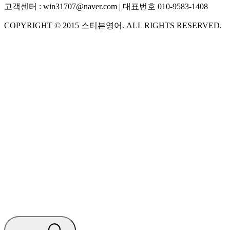
고객센터 :
win31707@naver.com
| 대표번호
010-9583-1408
COPYRIGHT ©
2015
스티븐영어
. ALL RIGHTS RESERVED.
S
스티븐영어
지금 운영 중 · 담당자와 채팅
🧭 운영 시간 (주말, 공휴일 제외)
평일 10:30 ~ 18:00
점심시간 : 12:00 ~ 13:00
궁금하신 문의 유형을 선택하세요.
아래 입력창에 문의를 남겨주세요.