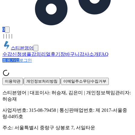
0
│
│
│
│
스티븐영어
수강신청
샘플강의
리얼후기
장바구니
강사소개
FAQ
회원가입
로그인
|
|
이용약관
개인정보처리방침
이메일주소무단수집거부
스티븐영어
| 대표이사:
허승재, 김은미
| 개인정보책임관리자:
허승재
사업자번호:
315-08-79458
| 통신판매업번호:
제 2017-서울중
랑-0495호
주소:
서울특별시 중랑구 상봉로 7, 서일타운