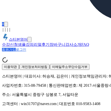
0
│
│
│
│
스티븐영어
수강신청
샘플강의
리얼후기
장바구니
강사소개
FAQ
회원가입
로그인
|
|
이용약관
개인정보처리방침
이메일주소무단수집거부
스티븐영어
| 대표이사:
허승재, 김은미
| 개인정보책임관리자:
사업자번호:
315-08-79458
| 통신판매업번호:
제 2017-서울중랑-
주소:
서울특별시 중랑구 상봉로 7, 서일타운
고객센터 :
win31707@naver.com
| 대표번호
010-9583-1408