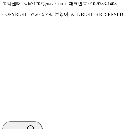
고객센터 :
win31707@naver.com
| 대표번호
010-9583-1408
COPYRIGHT ©
2015
스티븐영어
. ALL RIGHTS RESERVED.
S
스티븐영어
AI가 빠르게 답변드릴게요
🧭 운영 시간 (주말, 공휴일 제외)
평일 10:30 ~ 18:00
점심시간 : 12:00 ~ 13:00
궁금하신 문의 유형을 선택하세요.
아래 입력창에 문의를 남겨주세요.