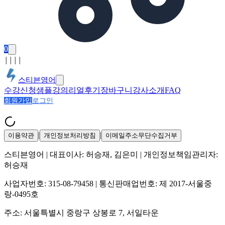
0
│
│
│
│
스티븐영어
수강신청
샘플강의
리얼후기
장바구니
강사소개
FAQ
회원가입
로그인
|
|
이용약관
개인정보처리방침
이메일주소무단수집거부
스티븐영어
| 대표이사:
허승재, 김은미
| 개인정보책임관리자:
허승재
사업자번호:
315-08-79458
| 통신판매업번호:
제 2017-서울중
랑-0495호
주소:
서울특별시 중랑구 상봉로 7, 서일타운