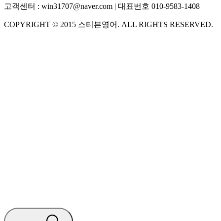
고객센터 :
win31707@naver.com
| 대표번호
010-9583-1408
COPYRIGHT ©
2015
스티븐영어
. ALL RIGHTS RESERVED.
S
스티븐영어
AI가 빠르게 답변드릴게요
🧭 운영 시간 (주말, 공휴일 제외)
평일 10:30 ~ 18:00
점심시간 : 12:00 ~ 13:00
궁금하신 문의 유형을 선택하세요.
아래 입력창에 문의를 남겨주세요.