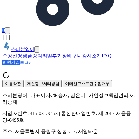
0
│
│
│
│
스티븐영어
수강신청
샘플강의
리얼후기
장바구니
강사소개
FAQ
회원가입
로그인
|
|
이용약관
개인정보처리방침
이메일주소무단수집거부
스티븐영어
| 대표이사:
허승재, 김은미
| 개인정보책임관리자:
허승재
사업자번호:
315-08-79458
| 통신판매업번호:
제 2017-서울중
랑-0495호
주소:
서울특별시 중랑구 상봉로 7, 서일타운