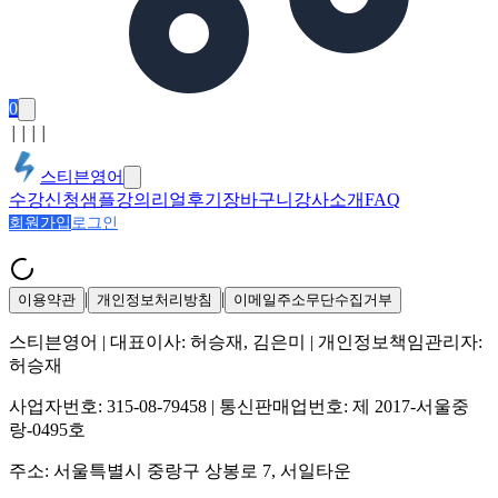
0
│
│
│
│
스티븐영어
수강신청
샘플강의
리얼후기
장바구니
강사소개
FAQ
회원가입
로그인
|
|
이용약관
개인정보처리방침
이메일주소무단수집거부
스티븐영어
| 대표이사:
허승재, 김은미
| 개인정보책임관리자:
허승재
사업자번호:
315-08-79458
| 통신판매업번호:
제 2017-서울중
랑-0495호
주소:
서울특별시 중랑구 상봉로 7, 서일타운