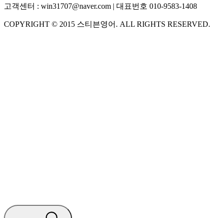
고객센터 :
win31707@naver.com
| 대표번호
010-9583-1408
COPYRIGHT ©
2015
스티븐영어
. ALL RIGHTS RESERVED.
S
스티븐영어
AI가 빠르게 답변드릴게요
🧭 운영 시간 (주말, 공휴일 제외)
평일 10:30 ~ 18:00
점심시간 : 12:00 ~ 13:00
궁금하신 문의 유형을 선택하세요.
아래 입력창에 문의를 남겨주세요.