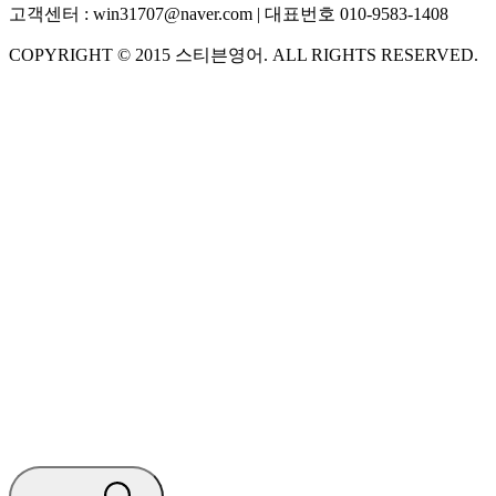
고객센터 :
win31707@naver.com
| 대표번호
010-9583-1408
COPYRIGHT ©
2015
스티븐영어
. ALL RIGHTS RESERVED.
S
스티븐영어
AI가 빠르게 답변드릴게요
🧭 운영 시간 (주말, 공휴일 제외)
평일 10:30 ~ 18:00
점심시간 : 12:00 ~ 13:00
궁금하신 문의 유형을 선택하세요.
아래 입력창에 문의를 남겨주세요.