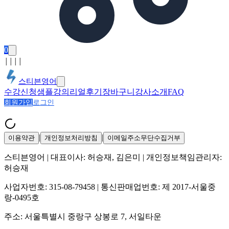
0
│
│
│
│
스티븐영어
수강신청
샘플강의
리얼후기
장바구니
강사소개
FAQ
회원가입
로그인
|
|
이용약관
개인정보처리방침
이메일주소무단수집거부
스티븐영어
| 대표이사:
허승재, 김은미
| 개인정보책임관리자:
허승재
사업자번호:
315-08-79458
| 통신판매업번호:
제 2017-서울중
랑-0495호
주소:
서울특별시 중랑구 상봉로 7, 서일타운