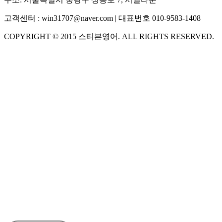
고객센터 :
win31707@naver.com
| 대표번호
010-9583-1408
COPYRIGHT ©
2015
스티븐영어
. ALL RIGHTS RESERVED.
S
스티븐영어
AI가 빠르게 답변드릴게요
🧭 운영 시간 (주말, 공휴일 제외)
평일 10:30 ~ 18:00
점심시간 : 12:00 ~ 13:00
궁금하신 문의 유형을 선택하세요.
아래 입력창에 문의를 남겨주세요.