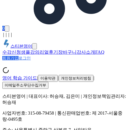
0
│
│
│
│
스티븐영어
수강신청
샘플강의
리얼후기
장바구니
강사소개
FAQ
회원가입
로그인
영어 학습 가이드
|
|
|
이용약관
개인정보처리방침
이메일주소무단수집거부
스티븐영어
| 대표이사:
허승재, 김은미
| 개인정보책임관리자:
허승재
사업자번호:
315-08-79458
| 통신판매업번호:
제 2017-서울중
랑-0495호
주소:
서울특별시 중랑구 상봉로 7, 서일타운