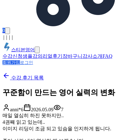
0
│
│
│
│
스티븐영어
수강신청
샘플강의
리얼후기
장바구니
강사소개
FAQ
회원가입
로그인
수강 후기
목록
꾸준함이 만드는 영어 실력의 변화
anni*6
2026.05.09
7
매일 열심히 하진 못하지만..
4권째 읽고 있는데..
이미지 리딩이 조금 되고 있슴을 인지하게 됩니다.