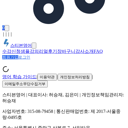
0
│
│
│
│
스티븐영어
수강신청
샘플강의
리얼후기
장바구니
강사소개
FAQ
회원가입
로그인
영어 학습 가이드
|
|
|
이용약관
개인정보처리방침
이메일주소무단수집거부
스티븐영어
| 대표이사:
허승재, 김은미
| 개인정보책임관리자:
허승재
사업자번호:
315-08-79458
| 통신판매업번호:
제 2017-서울중
랑-0495호
주소:
서울특별시 중랑구 상봉로 7, 서일타운