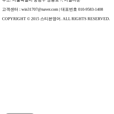
고객센터 :
win31707@naver.com
| 대표번호
010-9583-1408
COPYRIGHT ©
2015
스티븐영어
. ALL RIGHTS RESERVED.
S
스티븐영어
AI가 빠르게 답변드릴게요
🧭 운영 시간 (주말, 공휴일 제외)
평일 10:30 ~ 18:00
점심시간 : 12:00 ~ 13:00
궁금하신 문의 유형을 선택하세요.
아래 입력창에 문의를 남겨주세요.