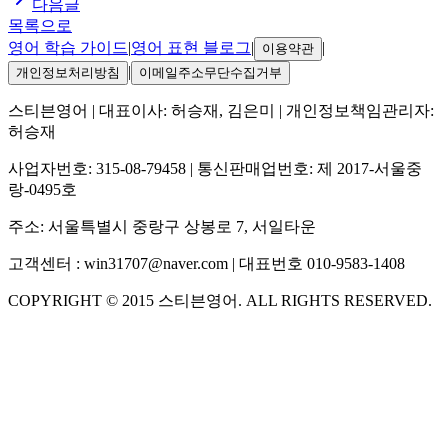
다음글
목록으로
영어 학습 가이드
|
영어 표현 블로그
|
|
이용약관
|
개인정보처리방침
이메일주소무단수집거부
스티븐영어
| 대표이사:
허승재, 김은미
| 개인정보책임관리자:
허승재
사업자번호:
315-08-79458
| 통신판매업번호:
제 2017-서울중
랑-0495호
주소:
서울특별시 중랑구 상봉로 7, 서일타운
고객센터 :
win31707@naver.com
| 대표번호
010-9583-1408
COPYRIGHT ©
2015
스티븐영어
. ALL RIGHTS RESERVED.
S
스티븐영어
AI가 빠르게 답변드릴게요