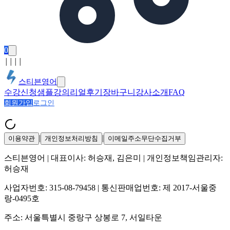
0
│
│
│
│
스티븐영어
수강신청
샘플강의
리얼후기
장바구니
강사소개
FAQ
회원가입
로그인
|
|
이용약관
개인정보처리방침
이메일주소무단수집거부
스티븐영어
| 대표이사:
허승재, 김은미
| 개인정보책임관리자:
허승재
사업자번호:
315-08-79458
| 통신판매업번호:
제 2017-서울중
랑-0495호
주소:
서울특별시 중랑구 상봉로 7, 서일타운