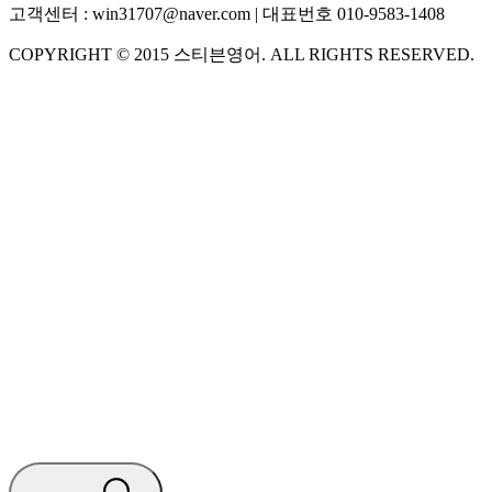
고객센터 :
win31707@naver.com
| 대표번호
010-9583-1408
COPYRIGHT ©
2015
스티븐영어
. ALL RIGHTS RESERVED.
S
스티븐영어
지금 운영 중 · 담당자와 채팅
🧭 운영 시간 (주말, 공휴일 제외)
평일 10:30 ~ 18:00
점심시간 : 12:00 ~ 13:00
궁금하신 문의 유형을 선택하세요.
아래 입력창에 문의를 남겨주세요.