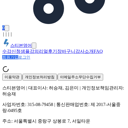
0
│
│
│
│
스티븐영어
수강신청
샘플강의
리얼후기
장바구니
강사소개
FAQ
회원가입
로그인
|
|
이용약관
개인정보처리방침
이메일주소무단수집거부
스티븐영어
| 대표이사:
허승재, 김은미
| 개인정보책임관리자:
허승재
사업자번호:
315-08-79458
| 통신판매업번호:
제 2017-서울중
랑-0495호
주소:
서울특별시 중랑구 상봉로 7, 서일타운