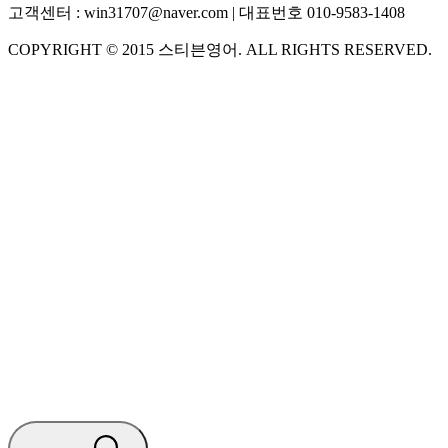
고객센터 :
win31707@naver.com
| 대표번호
010-9583-1408
COPYRIGHT ©
2015
스티븐영어
. ALL RIGHTS RESERVED.
S
스티븐영어
지금 운영 중 · 담당자와 채팅
🧭 운영 시간 (주말, 공휴일 제외)
평일 10:30 ~ 18:00
점심시간 : 12:00 ~ 13:00
궁금하신 문의 유형을 선택하세요.
아래 입력창에 문의를 남겨주세요.