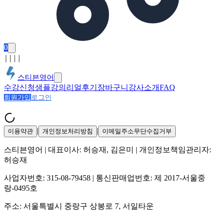
0
│
│
│
│
스티븐영어
수강신청
샘플강의
리얼후기
장바구니
강사소개
FAQ
회원가입
로그인
|
|
이용약관
개인정보처리방침
이메일주소무단수집거부
스티븐영어
| 대표이사:
허승재, 김은미
| 개인정보책임관리자:
허승재
사업자번호:
315-08-79458
| 통신판매업번호:
제 2017-서울중
랑-0495호
주소:
서울특별시 중랑구 상봉로 7, 서일타운