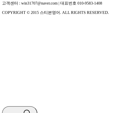
고객센터 :
win31707@naver.com
| 대표번호
010-9583-1408
COPYRIGHT ©
2015
스티븐영어
. ALL RIGHTS RESERVED.
S
스티븐영어
AI가 빠르게 답변드릴게요
🧭 운영 시간 (주말, 공휴일 제외)
평일 10:30 ~ 18:00
점심시간 : 12:00 ~ 13:00
궁금하신 문의 유형을 선택하세요.
아래 입력창에 문의를 남겨주세요.