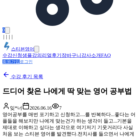
0
│
│
│
│
스티븐영어
수강신청
샘플강의
리얼후기
장바구니
강사소개
FAQ
회원가입
로그인
수강 후기
목록
드디어 찾은 나에게 딱 맞는 영어 공부법
잊*너
2026.06.16
7
영어공부를 매번 포기하고 신청하고....를 반복하다...좋다는 어
플들을 해보지만 나에게 맞는건가 하는 생각이 들고...기본을
제대로 이해하고 싶다는 생각으로 여기저기 기웃거리다 사실
처음 보는 스티븐 영어를 발견했다.전치사를 들으면서 나에게