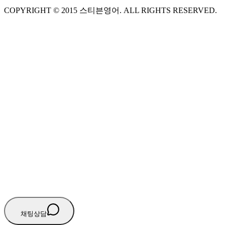
COPYRIGHT ©
2015
스티븐영어
. ALL RIGHTS RESERVED.
S
스티븐영어
지금 운영 중 · 담당자와 채팅
🧭 운영 시간 (주말, 공휴일 제외)
평일 10:30 ~ 18:00
점심시간 : 12:00 ~ 13:00
궁금하신 문의 유형을 선택하세요.
아래 입력창에 문의를 남겨주세요.
채팅상담