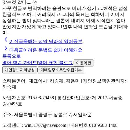
맞는것 같다.....^^
자꾸 한글로 번역하려는 습관으로 버퍼가 생기고..해석은 점점
한글식으로 하니 어려워지고....나의 목표는 회화이니 이미지
상상하는 법이 맞다...라는 결론이 내려져 이제 시작한지 얼마
안됐지만 재밌게 하고 있다...1년후 나의 변화된 모습을 기대하
며....
이전글
올해는 정말 달라질 영어공부
다음글
어려운 문법도 쉽게 이해돼요
목록으로
영어 학습 가이드
|
영어 표현 블로그
|
|
이용약관
|
개인정보처리방침
이메일주소무단수집거부
스티븐영어
| 대표이사:
허승재, 김은미
| 개인정보책임관리자:
허승재
사업자번호:
315-08-79458
| 통신판매업번호:
제 2017-서울중
랑-0495호
주소:
서울특별시 중랑구 상봉로 7, 서일타운
고객센터 :
win31707@naver.com
| 대표번호
010-9583-1408