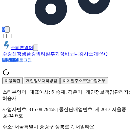
0
│
│
│
│
스티븐영어
수강신청
샘플강의
리얼후기
장바구니
강사소개
FAQ
회원가입
로그인
|
|
이용약관
개인정보처리방침
이메일주소무단수집거부
스티븐영어
| 대표이사:
허승재, 김은미
| 개인정보책임관리자:
허승재
사업자번호:
315-08-79458
| 통신판매업번호:
제 2017-서울중
랑-0495호
주소:
서울특별시 중랑구 상봉로 7, 서일타운