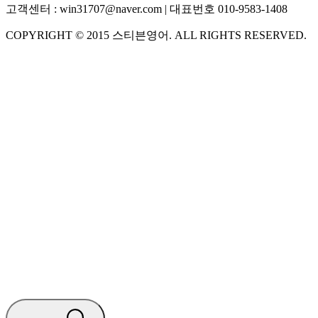
고객센터 :
win31707@naver.com
| 대표번호
010-9583-1408
COPYRIGHT ©
2015
스티븐영어
. ALL RIGHTS RESERVED.
S
스티븐영어
AI가 빠르게 답변드릴게요
🧭 운영 시간 (주말, 공휴일 제외)
평일 10:30 ~ 18:00
점심시간 : 12:00 ~ 13:00
궁금하신 문의 유형을 선택하세요.
아래 입력창에 문의를 남겨주세요.