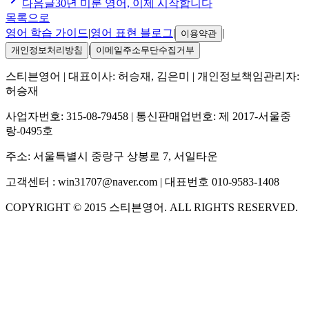
다음글
30년 미룬 영어, 이제 시작합니다
목록으로
영어 학습 가이드
|
영어 표현 블로그
|
|
이용약관
|
개인정보처리방침
이메일주소무단수집거부
스티븐영어
| 대표이사:
허승재, 김은미
| 개인정보책임관리자:
허승재
사업자번호:
315-08-79458
| 통신판매업번호:
제 2017-서울중
랑-0495호
주소:
서울특별시 중랑구 상봉로 7, 서일타운
고객센터 :
win31707@naver.com
| 대표번호
010-9583-1408
COPYRIGHT ©
2015
스티븐영어
. ALL RIGHTS RESERVED.
S
스티븐영어
지금 운영 중 · 담당자와 채팅