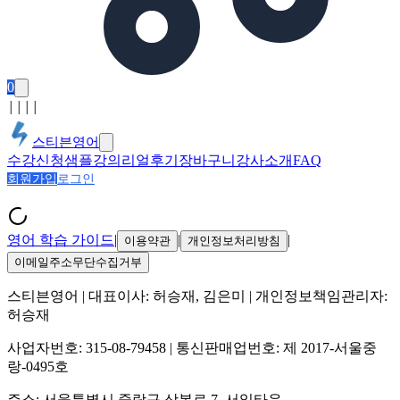
0
│
│
│
│
스티븐영어
수강신청
샘플강의
리얼후기
장바구니
강사소개
FAQ
회원가입
로그인
영어 학습 가이드
|
|
|
이용약관
개인정보처리방침
이메일주소무단수집거부
스티븐영어
| 대표이사:
허승재, 김은미
| 개인정보책임관리자:
허승재
사업자번호:
315-08-79458
| 통신판매업번호:
제 2017-서울중
랑-0495호
주소:
서울특별시 중랑구 상봉로 7, 서일타운