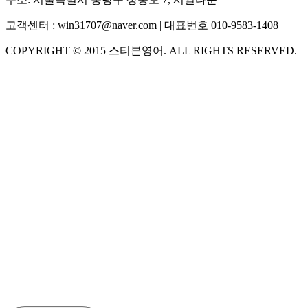
고객센터 :
win31707@naver.com
| 대표번호
010-9583-1408
COPYRIGHT ©
2015
스티븐영어
. ALL RIGHTS RESERVED.
S
스티븐영어
AI가 빠르게 답변드릴게요
🧭 운영 시간 (주말, 공휴일 제외)
평일 10:30 ~ 18:00
점심시간 : 12:00 ~ 13:00
궁금하신 문의 유형을 선택하세요.
아래 입력창에 문의를 남겨주세요.