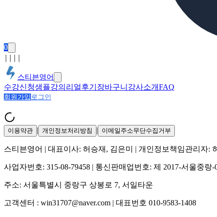
0
│
│
│
│
스티븐영어
수강신청
샘플강의
리얼후기
장바구니
강사소개
FAQ
회원가입
로그인
|
|
이용약관
개인정보처리방침
이메일주소무단수집거부
스티븐영어
| 대표이사:
허승재, 김은미
| 개인정보책임관리자:
사업자번호:
315-08-79458
| 통신판매업번호:
제 2017-서울중랑-
주소:
서울특별시 중랑구 상봉로 7, 서일타운
고객센터 :
win31707@naver.com
| 대표번호
010-9583-1408